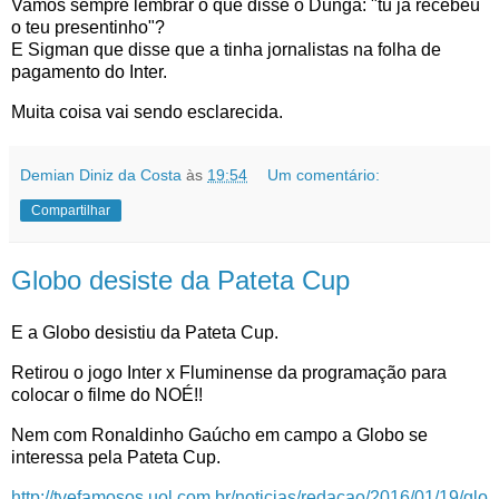
Vamos sempre lembrar o que disse o Dunga: "tu já recebeu
o teu presentinho"?
E Sigman que disse que a tinha jornalistas na folha de
pagamento do Inter.
Muita coisa vai sendo esclarecida.
Demian Diniz da Costa
às
19:54
Um comentário:
Compartilhar
Globo desiste da Pateta Cup
E a Globo desistiu da Pateta Cup.
Retirou o jogo Inter x Fluminense da programação para
colocar o filme do NOÉ!!
Nem com Ronaldinho Gaúcho em campo a Globo se
interessa pela Pateta Cup.
http
://
tvefamosos.uol.com.br
/noticias/
redacao
/2016/01/19/
glo