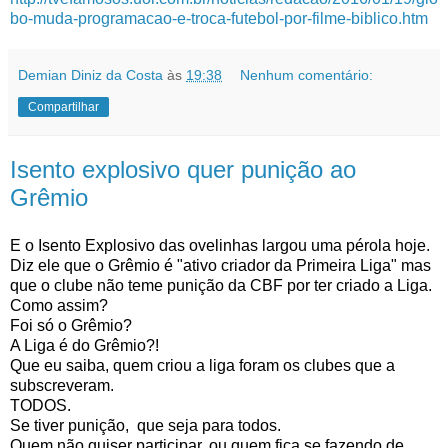
bo-muda-programacao-e-troca-futebol-por-filme-biblico.htm
Demian Diniz da Costa
às
19:38
Nenhum comentário:
Compartilhar
Isento explosivo quer punição ao
Grêmio
E o Isento Explosivo das ovelinhas largou uma pérola hoje.
Diz ele que o Grêmio é "ativo criador da Primeira Liga" mas
que o clube não teme punição da CBF por ter criado a Liga.
Como assim?
Foi só o Grêmio?
A Liga é do Grêmio?!
Que eu saiba, quem criou a liga foram os clubes que a
subscreveram.
TODOS.
Se tiver punição, que seja para todos.
Quem não quiser participar, ou quem fica se fazendo de