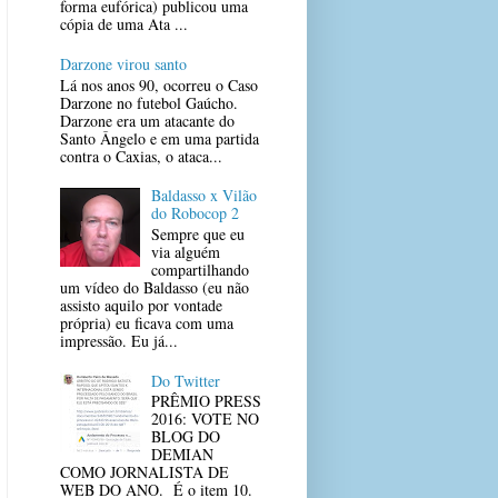
forma eufórica) publicou uma
cópia de uma Ata ...
Darzone virou santo
Lá nos anos 90, ocorreu o Caso
Darzone no futebol Gaúcho.
Darzone era um atacante do
Santo Ângelo e em uma partida
contra o Caxias, o ataca...
Baldasso x Vilão
do Robocop 2
Sempre que eu
via alguém
compartilhando
um vídeo do Baldasso (eu não
assisto aquilo por vontade
própria) eu ficava com uma
impressão. Eu já...
Do Twitter
PRÊMIO PRESS
2016: VOTE NO
BLOG DO
DEMIAN
COMO JORNALISTA DE
WEB DO ANO. É o item 10.