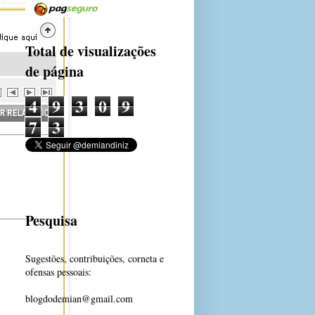
Total de visualizações
de página
4
9
3
0
9
7
3
Pesquisa
Sugestões, contribuições, corneta e
ofensas pessoais:
blogdodemian@gmail.com