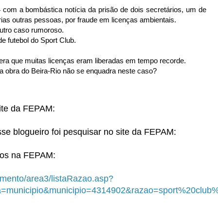
 com a bombástica notícia da prisão de dois secretários, um de
árias outras pessoas, por fraude em licenças ambientais.
outro caso rumoroso.
de futebol do Sport Club.
era que muitas licenças eram liberadas em tempo recorde.
 a obra do Beira-Rio não se enquadra neste caso?
Site da FEPAM:
e blogueiro foi pesquisar no site da FEPAM:
tros na FEPAM:
amento/area3/listaRazao.asp?
=municipio&municipio=4314902&razao=sport%20club%