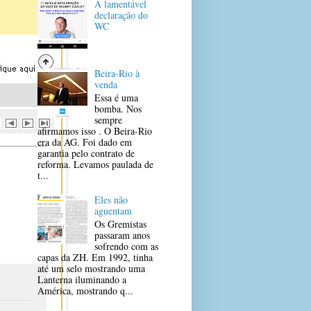
A lamentável
declaração do
WC
Beira-Rio à
venda
Essa é uma
bomba. Nos
sempre
afirmamos isso . O Beira-Rio
era da AG. Foi dado em
garantia pelo contrato de
reforma. Levamos paulada de
t...
Eles não
aguentam
Os Gremistas
passaram anos
sofrendo com as
capas da ZH. Em 1992, tinha
até um selo mostrando uma
Lanterna iluminando a
América, mostrando q...