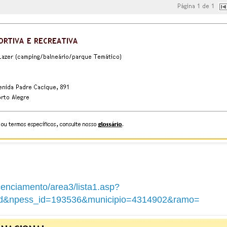
icenciamento/area3/lista1.asp?
id&npess_id=193536&municipio=4314902&ramo=