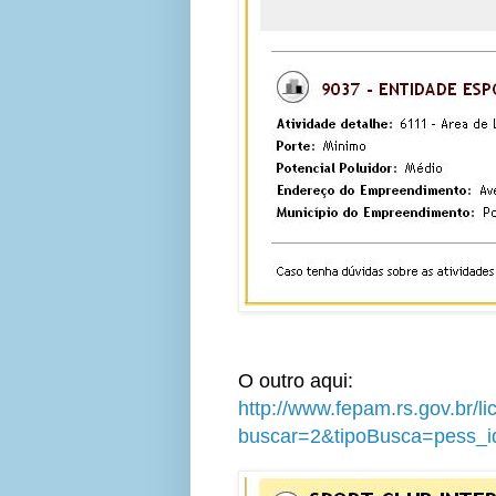
O outro aqui:
http://www.fepam.rs.gov.br/l
buscar=2&tipoBusca=pess_