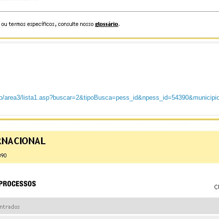
ento/area3/lista1.asp?buscar=2&tipoBusca=pess_id&npess_id=54390&munici