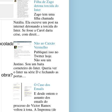
Filha de Zago
detona torcida do
Inter
Zago tem uma
filha chamada
Natália. Ela escreve um post na
internet detonando a torcida do
Inter. Se fosse a Carol daria
crise, com direit...
Não ao Caixão
ocolada no dia
Vermelho
Publiquei isso no
Twitter hoje.
Não sou um
Justino. Sou um baita
corneteiro do Inter. Queria ver
o Inter na série D e fechando as
a obra?
portas....
O Caso dos
Emails
E desde ontem o
assunto dos
emails do
processo do Victor Ramos
voltou à tona. A Imprensa (de