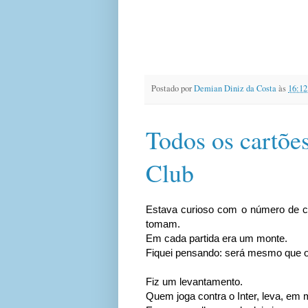
Postado por
Demian Diniz da Costa
às
16:12
Todos os cartõe
Club
Estava curioso com o número de c
tomam.
Em cada partida era um monte.
Fiquei pensando: será mesmo que os
Fiz um levantamento.
Quem joga contra o Inter, leva, em 