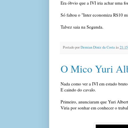
Era óbvio que a IVI iria achar uma fo
Só faltou o "Inter economiza R$10 mi
Talvez saia na Segunda.
Postado por
Demian Diniz da Costa
às
21:15
O Mico Yuri Al
Nada como ver a IVI em estado bruto
E caindo do cavalo.
Primeiro, anunciaram que Yuri Albe
Viria por sonhar em conhecer o traba