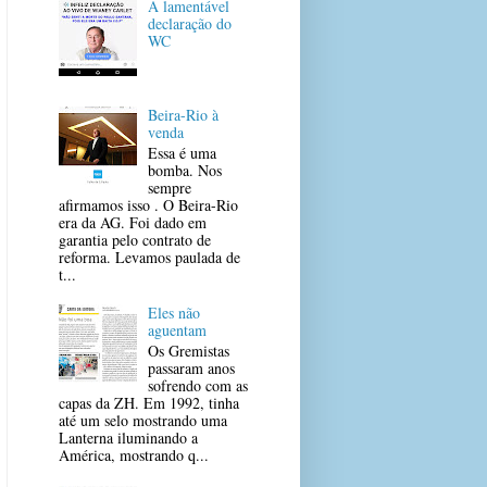
A lamentável
declaração do
WC
Beira-Rio à
venda
Essa é uma
bomba. Nos
sempre
afirmamos isso . O Beira-Rio
era da AG. Foi dado em
garantia pelo contrato de
reforma. Levamos paulada de
t...
Eles não
aguentam
Os Gremistas
passaram anos
sofrendo com as
capas da ZH. Em 1992, tinha
até um selo mostrando uma
Lanterna iluminando a
América, mostrando q...