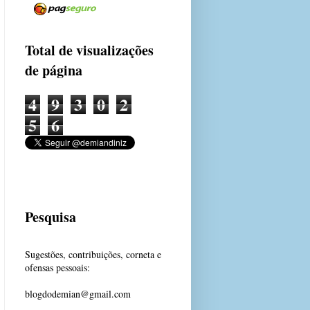
Total de visualizações
de página
4
9
3
0
2
5
6
Pesquisa
Sugestões, contribuições, corneta e
ofensas pessoais:
blogdodemian@gmail.com