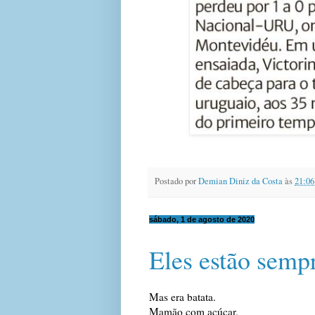
Postado por
Demian Diniz da Costa
às
21:06
sábado, 1 de agosto de 2020
Eles estão sempr
Mas era batata.
Mamão com açúcar.