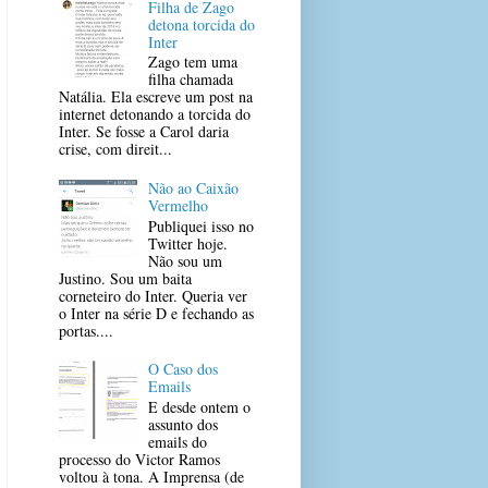
Filha de Zago
detona torcida do
Inter
Zago tem uma
filha chamada
Natália. Ela escreve um post na
internet detonando a torcida do
Inter. Se fosse a Carol daria
crise, com direit...
Não ao Caixão
Vermelho
Publiquei isso no
Twitter hoje.
Não sou um
Justino. Sou um baita
corneteiro do Inter. Queria ver
o Inter na série D e fechando as
portas....
O Caso dos
Emails
E desde ontem o
assunto dos
emails do
processo do Victor Ramos
voltou à tona. A Imprensa (de