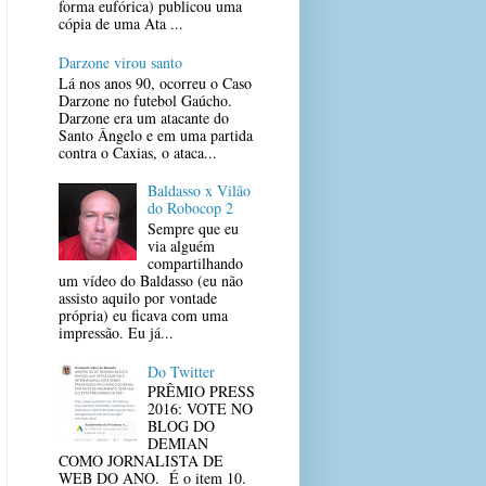
forma eufórica) publicou uma
cópia de uma Ata ...
Darzone virou santo
Lá nos anos 90, ocorreu o Caso
Darzone no futebol Gaúcho.
Darzone era um atacante do
Santo Ângelo e em uma partida
contra o Caxias, o ataca...
Baldasso x Vilão
do Robocop 2
Sempre que eu
via alguém
compartilhando
um vídeo do Baldasso (eu não
assisto aquilo por vontade
própria) eu ficava com uma
impressão. Eu já...
Do Twitter
PRÊMIO PRESS
2016: VOTE NO
BLOG DO
DEMIAN
COMO JORNALISTA DE
WEB DO ANO. É o item 10.