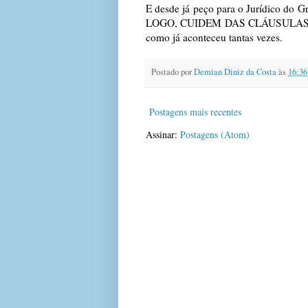
E desde já peço para o Jurídic
LOGO, CUIDEM DAS CLÁUSULAS
como já aconteceu tantas vezes.
Postado por
Demian Diniz da Costa
às
16:36
Postagens mais recentes
Assinar:
Postagens (Atom)