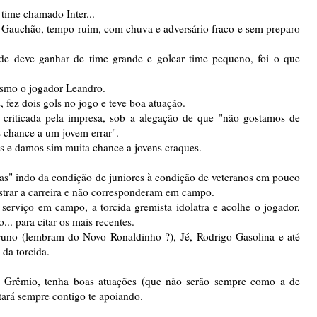
time chamado Inter...
e Gauchão, tempo ruim, com chuva e adversário fraco e sem preparo
de deve ganhar de time grande e golear time pequeno, foi o que
esmo o jogador Leandro.
 fez dois gols no jogo e teve boa atuação.
 criticada pela impresa, sob a alegação de que "não gostamos de
 chance a um jovem errar".
s e damos sim muita chance a jovens craques.
as" indo da condição de juniores à condição de veteranos em pouco
trar a carreira e não corresponderam em campo.
serviço em campo, a torcida gremista idolatra e acolhe o jogador,
.. para citar os mais recentes.
runo (lembram do Novo Ronaldinho ?), Jé, Rodrigo Gasolina e até
da torcida.
 Grêmio, tenha boas atuações (que não serão sempre como a de
tará sempre contigo te apoiando.