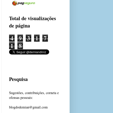
Total de visualizações
de página
4
9
3
1
7
1
8
Pesquisa
Sugestões, contribuições, corneta e
ofensas pessoais:
blogdodemian@gmail.com