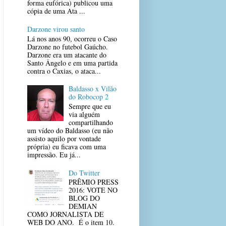
forma eufórica) publicou uma
cópia de uma Ata ...
Darzone virou santo
Lá nos anos 90, ocorreu o Caso
Darzone no futebol Gaúcho.
Darzone era um atacante do
Santo Ângelo e em uma partida
contra o Caxias, o ataca...
Baldasso x Vilão
do Robocop 2
Sempre que eu
via alguém
compartilhando
um vídeo do Baldasso (eu não
assisto aquilo por vontade
própria) eu ficava com uma
impressão. Eu já...
Do Twitter
PRÊMIO PRESS
2016: VOTE NO
BLOG DO
DEMIAN
COMO JORNALISTA DE
WEB DO ANO. É o item 10.