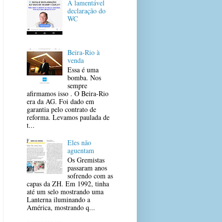
A lamentável
declaração do
WC
Beira-Rio à
venda
Essa é uma
bomba. Nos
sempre
afirmamos isso . O Beira-Rio
era da AG. Foi dado em
garantia pelo contrato de
reforma. Levamos paulada de
t...
Eles não
aguentam
Os Gremistas
passaram anos
sofrendo com as
capas da ZH. Em 1992, tinha
até um selo mostrando uma
Lanterna iluminando a
América, mostrando q...