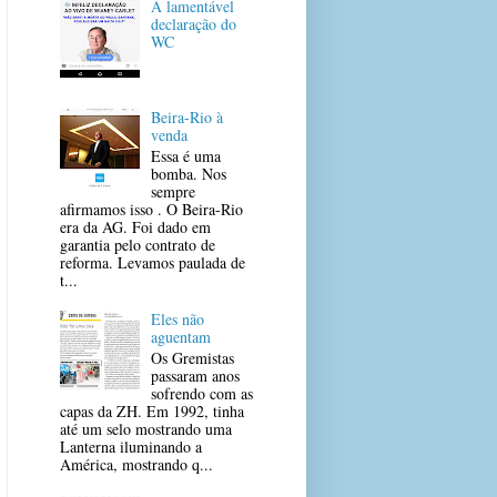
A lamentável
declaração do
WC
Beira-Rio à
venda
Essa é uma
bomba. Nos
sempre
afirmamos isso . O Beira-Rio
era da AG. Foi dado em
garantia pelo contrato de
reforma. Levamos paulada de
t...
Eles não
aguentam
Os Gremistas
passaram anos
sofrendo com as
capas da ZH. Em 1992, tinha
até um selo mostrando uma
Lanterna iluminando a
América, mostrando q...