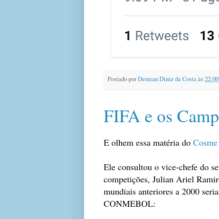
Postado por
Demian Diniz da Costa
às
22:00
FIFA e os Camp
E olhem essa matéria do
Cosme 
Ele consultou o vice-chefe do 
competições, Julian Ariel Ram
mundiais anteriores a 2000 seri
CONMEBOL: