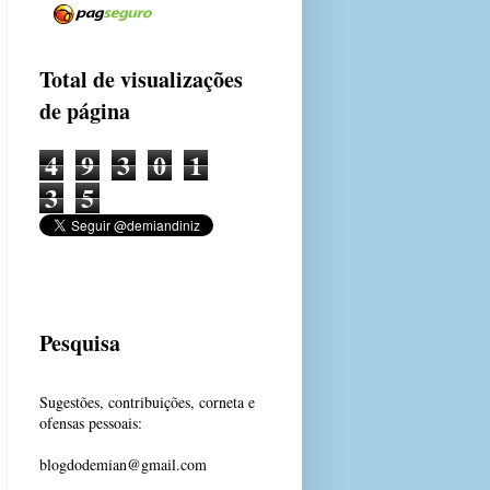
Total de visualizações
de página
4
9
3
0
1
3
5
Pesquisa
Sugestões, contribuições, corneta e
ofensas pessoais:
blogdodemian@gmail.com