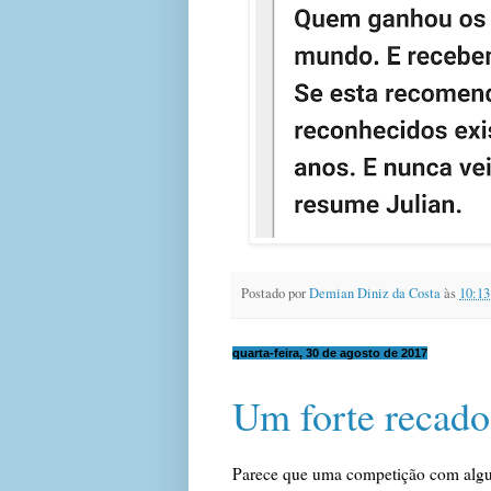
Postado por
Demian Diniz da Costa
às
10:13
quarta-feira, 30 de agosto de 2017
Um forte recado
Parece que uma competição com algun