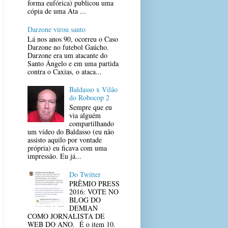
forma eufórica) publicou uma
cópia de uma Ata ...
Darzone virou santo
Lá nos anos 90, ocorreu o Caso
Darzone no futebol Gaúcho.
Darzone era um atacante do
Santo Ângelo e em uma partida
contra o Caxias, o ataca...
Baldasso x Vilão
do Robocop 2
Sempre que eu
via alguém
compartilhando
um vídeo do Baldasso (eu não
assisto aquilo por vontade
própria) eu ficava com uma
impressão. Eu já...
Do Twitter
PRÊMIO PRESS
2016: VOTE NO
BLOG DO
DEMIAN
COMO JORNALISTA DE
WEB DO ANO. É o item 10.