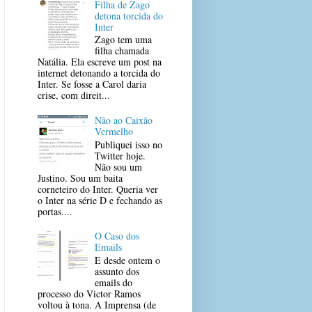
Filha de Zago
detona torcida do
Inter
Zago tem uma
filha chamada
Natália. Ela escreve um post na
internet detonando a torcida do
Inter. Se fosse a Carol daria
crise, com direit...
Não ao Caixão
Vermelho
Publiquei isso no
Twitter hoje.
Não sou um
Justino. Sou um baita
corneteiro do Inter. Queria ver
o Inter na série D e fechando as
portas....
O Caso dos
Emails
E desde ontem o
assunto dos
emails do
processo do Victor Ramos
voltou à tona. A Imprensa (de