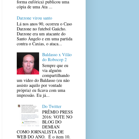
forma eufórica) publicou uma
cópia de uma Ata ...
Darzone virou santo
Lá nos anos 90, ocorreu o Caso
Darzone no futebol Gaúcho.
Darzone era um atacante do
Santo Ângelo e em uma partida
contra o Caxias, o ataca...
Baldasso x Vilão
do Robocop 2
Sempre que eu
via alguém
compartilhando
um vídeo do Baldasso (eu não
assisto aquilo por vontade
própria) eu ficava com uma
impressão. Eu já...
Do Twitter
PRÊMIO PRESS
2016: VOTE NO
BLOG DO
DEMIAN
COMO JORNALISTA DE
WEB DO ANO. É o item 10.