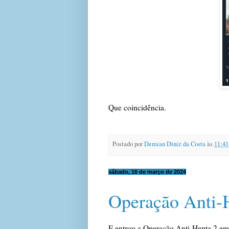
Que coincidência.
Postado por
Demian Diniz da Costa
às
11:41
sábado, 16 de março de 2024
Operação Anti-
E entrou a Operação Anti-Hepta 2 e