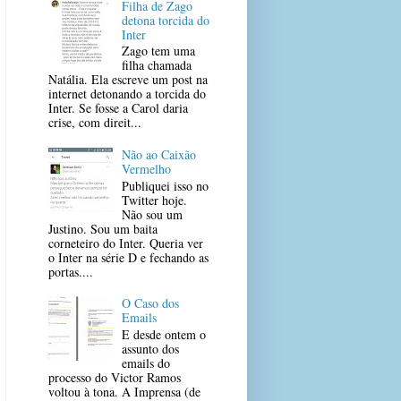
Filha de Zago
detona torcida do
Inter
Zago tem uma
filha chamada
Natália. Ela escreve um post na
internet detonando a torcida do
Inter. Se fosse a Carol daria
crise, com direit...
Não ao Caixão
Vermelho
Publiquei isso no
Twitter hoje.
Não sou um
Justino. Sou um baita
corneteiro do Inter. Queria ver
o Inter na série D e fechando as
portas....
O Caso dos
Emails
E desde ontem o
assunto dos
emails do
processo do Victor Ramos
voltou à tona. A Imprensa (de