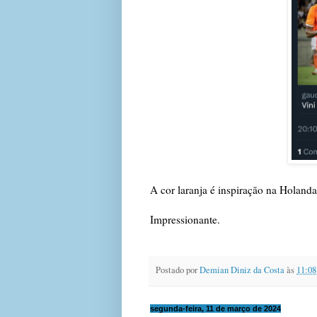
A cor laranja é inspiração na Holanda 
Impressionante.
Postado por
Demian Diniz da Costa
às
11:08
segunda-feira, 11 de março de 2024