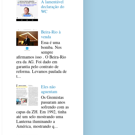
A lamentável
declaração do
WC
Beira-Rio à
venda
Essa é uma
bomba. Nos
sempre
afirmamos isso . O Beira-Rio
era da AG. Foi dado em
garantia pelo contrato de
reforma. Levamos paulada de
t...
Eles não
aguentam
Os Gremistas
passaram anos
sofrendo com as
capas da ZH. Em 1992, tinha
até um selo mostrando uma
Lanterna iluminando a
América, mostrando q...