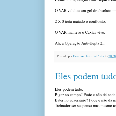
O VAR validou um gol dr absoluto i
2 X 0 teria matado o confronto.
O VAR manteve o Caxias vivo.
Ah, a Operação Anti-Hepta 2...
Postado por
Demian Diniz da Costa
às
20:58
Eles podem tud
Eles podem tudo.
Bigar no campo? Pode e não dá nada
Bater no adversário? Pode e não dá n
Treinador ser suspenso mas mesmo ass