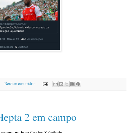
Nenhum comentário:
Hepta 2 em campo
m campo no jogo Caxias X Grêmio.