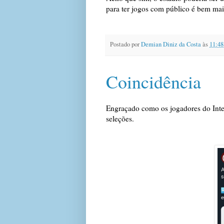
para ter jogos com público é bem ma
Postado por
Demian Diniz da Costa
às
11:48
Coincidência
Engraçado como os jogadores do Inte
seleções.