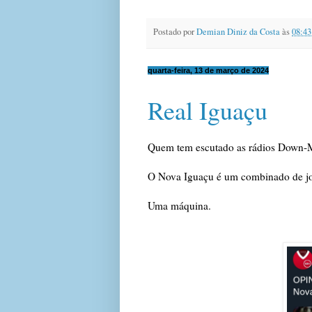
Postado por
Demian Diniz da Costa
às
08:43
quarta-feira, 13 de março de 2024
Real Iguaçu
Quem tem escutado as rádios Down-
O Nova Iguaçu é um combinado de jog
Uma máquina.