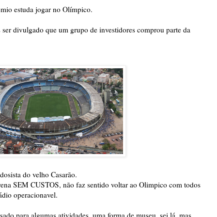
êmio estuda jogar no Olímpico.
s ser divulgado que um grupo de investidores comprou parte da
osista do velho Casarão.
Arena SEM CUSTOS, não faz sentido voltar ao Olimpico com todos
ádio operacionavel.
usado para algumas atividades, uma forma de museu, sei lá. mas