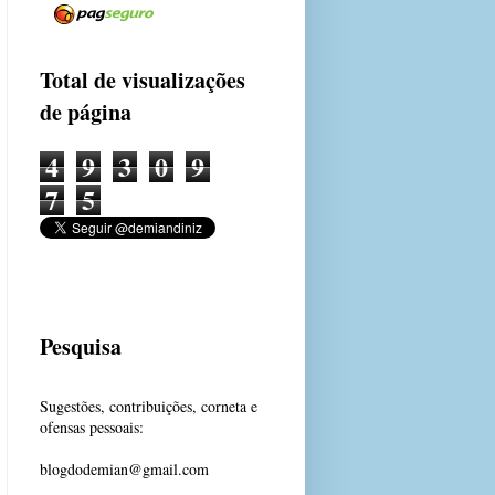
Total de visualizações
de página
4
9
3
0
9
7
5
Pesquisa
Sugestões, contribuições, corneta e
ofensas pessoais:
blogdodemian@gmail.com