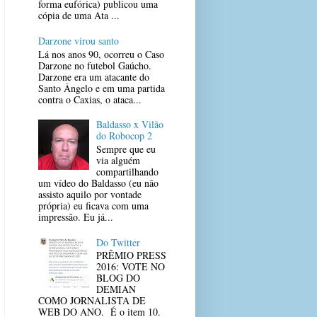
forma eufórica) publicou uma
cópia de uma Ata ...
Darzone virou santo
Lá nos anos 90, ocorreu o Caso
Darzone no futebol Gaúcho.
Darzone era um atacante do
Santo Ângelo e em uma partida
contra o Caxias, o ataca...
Baldasso x Vilão
do Robocop 2
Sempre que eu
via alguém
compartilhando
um vídeo do Baldasso (eu não
assisto aquilo por vontade
própria) eu ficava com uma
impressão. Eu já...
Do Twitter
PRÊMIO PRESS
2016: VOTE NO
BLOG DO
DEMIAN
COMO JORNALISTA DE
WEB DO ANO. É o item 10.