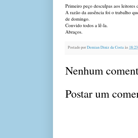
Primeiro peço desculpas aos leitores 
A razão da ausência foi o trabalho q
de domingo.
Convido todos a lê-la.
Abraços.
Postado por
Demian Diniz da Costa
às
18:23
Nenhum coment
Postar um come