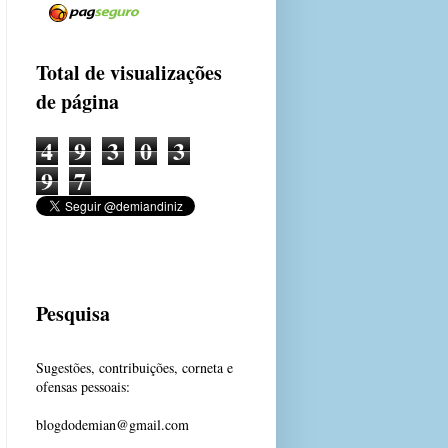
Total de visualizações
de página
4
9
3
0
3
9
7
Pesquisa
Sugestões, contribuições, corneta e
ofensas pessoais:
blogdodemian@gmail.com