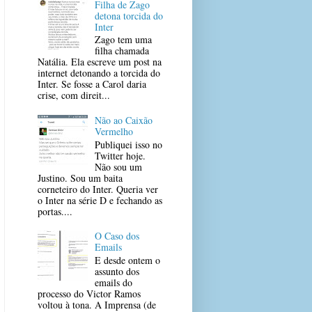
Filha de Zago
detona torcida do
Inter
Zago tem uma
filha chamada
Natália. Ela escreve um post na
internet detonando a torcida do
Inter. Se fosse a Carol daria
crise, com direit...
Não ao Caixão
Vermelho
Publiquei isso no
Twitter hoje.
Não sou um
Justino. Sou um baita
corneteiro do Inter. Queria ver
o Inter na série D e fechando as
portas....
O Caso dos
Emails
E desde ontem o
assunto dos
emails do
processo do Victor Ramos
voltou à tona. A Imprensa (de