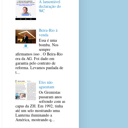
A lamentável
declaração do
WC
Beira-Rio à
venda
Essa é uma
bomba. Nos
sempre
afirmamos isso . O Beira-Rio
era da AG. Foi dado em
garantia pelo contrato de
reforma. Levamos paulada de
t...
Eles não
aguentam
Os Gremistas
passaram anos
sofrendo com as
capas da ZH. Em 1992, tinha
até um selo mostrando uma
Lanterna iluminando a
América, mostrando q...